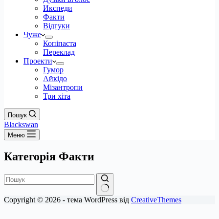
Икспеди
Факти
Відгуки
Чуже
Копіпаста
Переклад
Проекти
Гумор
Айкідо
Мізантропи
Три хіта
Пошук
Blackswan
Меню
Категорія
Факти
Немає
Copyright © 2026 - тема WordPress від
CreativeThemes
результатів