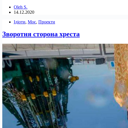
Oleh S.
14.12.2020
Ідіоти
,
Моє
,
Проекти
Зворотня сторона хреста