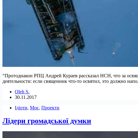
“Протодиакон РПЦ Андрей Кураев рассказал НСН, что за освя
деятельности: если священник что-то освятил, это должно нап
Oleh S.
30.11.2017
Ідіоти
,
Моє
,
Проекти
Лідери громадської думки