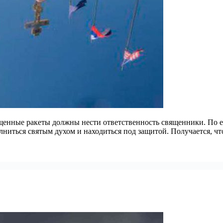
щенные ракеты должны нести ответственность священники. По е
олниться святым духом и находиться под защитой. Получается, ч