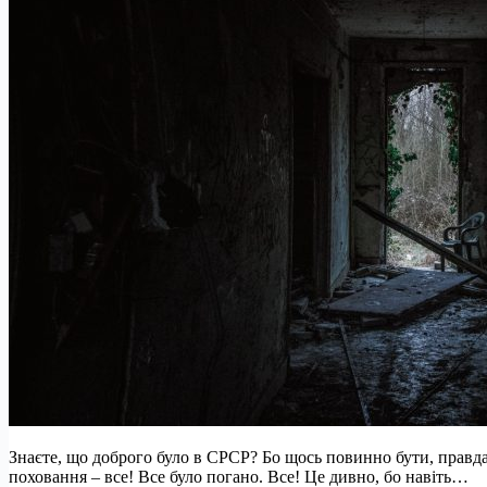
Знаєте, що доброго було в СРСР? Бо щось повинно бути, правда?
поховання – все! Все було погано. Все! Це дивно, бо навіть…