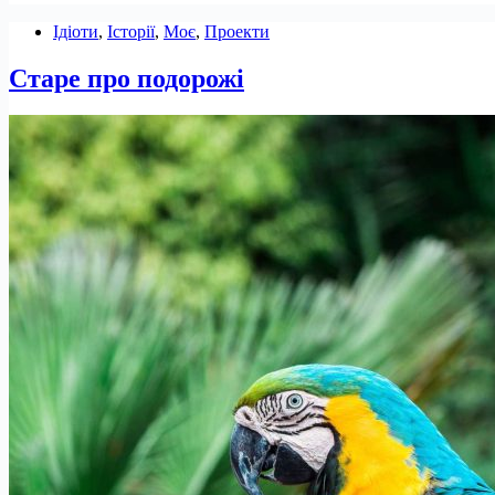
Ідіоти
,
Історії
,
Моє
,
Проекти
Старе про подорожі