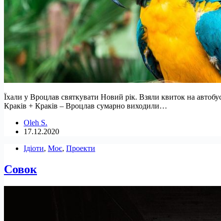
Їхали у Вроцлав святкувати Новий рік. Взяли квиток на автобус 
Краків + Краків – Вроцлав сумарно виходили…
Oleh S.
17.12.2020
Ідіоти
,
Моє
,
Проекти
Совок