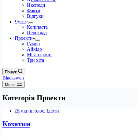
Икспеди
Факти
Відгуки
Чуже
Копіпаста
Переклад
Проекти
Гумор
Айкідо
Мізантропи
Три хіта
Пошук
Blackswan
Меню
Категорія
Проекти
Думки вголос
,
Ідіоти
Козятин