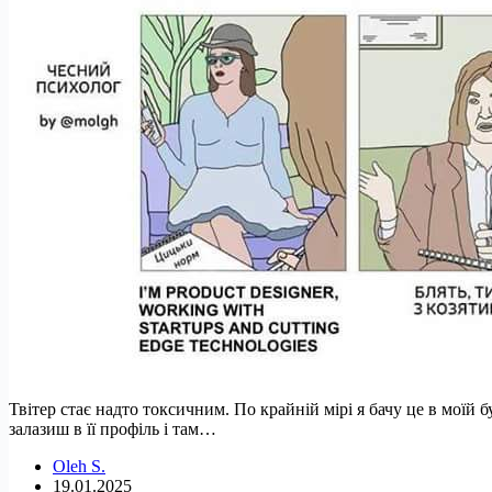
Твітер стає надто токсичним. По крайній мірі я бачу це в моїй 
залазиш в її профіль і там…
Oleh S.
19.01.2025