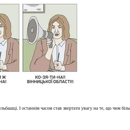
бульбашці. І останнім часом став звертати увагу на те, що чим бі