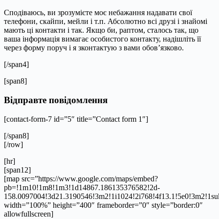
Сподіваюсь, ви зрозумієте моє небажання надавати свої
телефони, скайпи, мейли і т.п. Абсолютно всі друзі і знайомі
мають ці контакти і так. Якщо би, раптом, сталось так, що
ваша інформація вимагає особистого контакту, надішліть її
через форму поруч і я зконтактую з вами обов’язково.
[/span4]
[span8]
Відправте повідомлення
[contact-form-7 id=”5″ title=”Contact form 1″]
[/span8]
[/row]
[hr]
[span12]
[map src=”https://www.google.com/maps/embed?
pb=!1m10!1m8!1m3!1d14867.186135376582!2d-
158.0097004!3d21.3190546!3m2!1i1024!2i768!4f13.1!5e0!3m2!1s
width=”100%” height=”400″ frameborder=”0″ style=”border:0″
allowfullscreen]