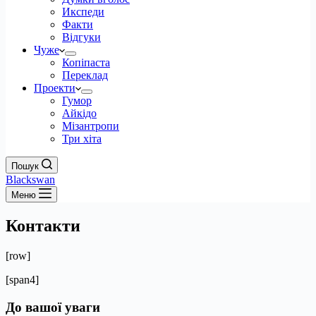
Икспеди
Факти
Відгуки
Чуже
Копіпаста
Переклад
Проекти
Гумор
Айкідо
Мізантропи
Три хіта
Пошук
Blackswan
Меню
Контакти
[row]
[span4]
До вашої уваги