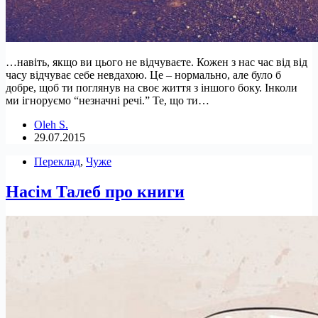
…навіть, якщо ви цього не відчуваєте. Кожен з нас час від від
часу відчуває себе невдахою. Це – нормально, але було б
добре, щоб ти поглянув на своє життя з іншого боку. Інколи
ми ігноруємо “незначні речі.” Те, що ти…
Oleh S.
29.07.2015
Переклад
,
Чуже
Насім Талеб про книги