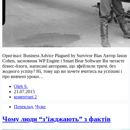
Оригінал: Business Advice Plagued by Survivor Bias Автор Jason
Cohen, засновник WP Engine і Smart Bear Software Ви читаєте
бізнес-блоги, написані авторами, що зфейлили тричі, без
жодного успіху? Ні, тому що ви хочете вчитись на успіхові і
про вивчені уроки…
Oleh S.
21.07.2015
коментарі 2
Переклад
,
Чуже
Чому люди “з’їжджають” з фактів