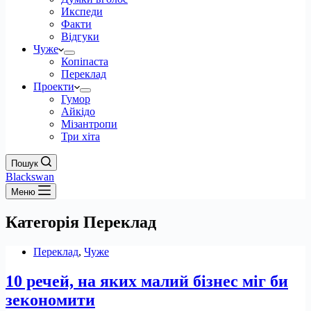
Икспеди
Факти
Відгуки
Чуже
Копіпаста
Переклад
Проекти
Гумор
Айкідо
Мізантропи
Три хіта
Пошук
Blackswan
Меню
Категорія
Переклад
Переклад
,
Чуже
10 речей, на яких малий бізнес міг би
зекономити