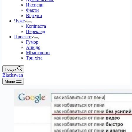
Икспеди
Факти
Відгуки
Чуже
Копіпаста
Переклад
Проекти
Гумор
Айкідо
Мізантропи
Три хіта
Пошук
Blackswan
Меню