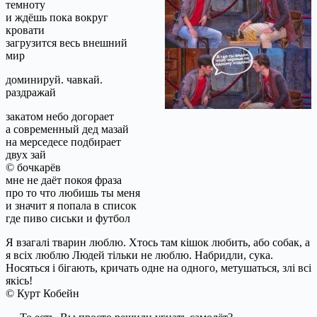
темноту
и ждёшь пока вокруг
кровати
загрузится весь внешний
мир
доминируй. чавкай.
раздражай
закатом небо догорает
а современный дед мазай
на мерседесе подбирает
двух зай
© бочкарёв
мне не даёт покоя фраза
про то что любишь ты меня
и значит я попала в список
где пиво сиськи и футбол
Я взагалі тварин люблю. Хтось там кішок любить, або собак, а
я всіх люблю Людей тільки не люблю. Набридли, сука.
Носяться і бігають, кричать одне на одного, метушаться, злі всі
якісь!
© Курт Кобейн