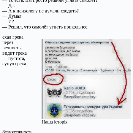
— То есть, Вы просто решили угнать самолёт?
— Да.
— А к психологу не думали сходить?
— Думал.
— И?
— Решил, что самолёт угнать прикольнее.
ехал грека
через
вечность,
видит грека
— пустота,
сунул грека
Наша історія
безмятежность