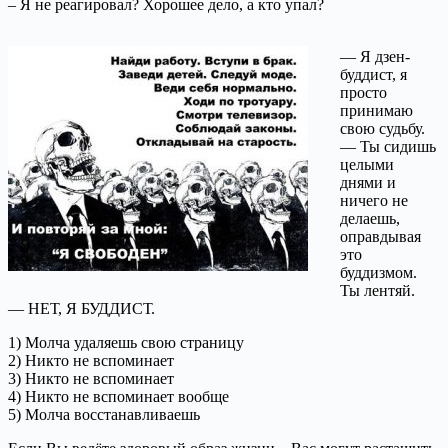
– Я не реагировал? Хорошее дело, а кто упал?
— Я дзен-
буддист, я
просто
принимаю
свою судьбу.
— Ты сидишь
целыми
днями и
ничего не
делаешь,
оправдывая
это
буддизмом.
Ты лентяй.
— НЕТ, Я БУДДИСТ.
1) Молча удаляешь свою страницу
2) Никто не вспоминает
3) Никто не вспоминает
4) Никто не вспоминает вообще
5) Молча восстанавливаешь