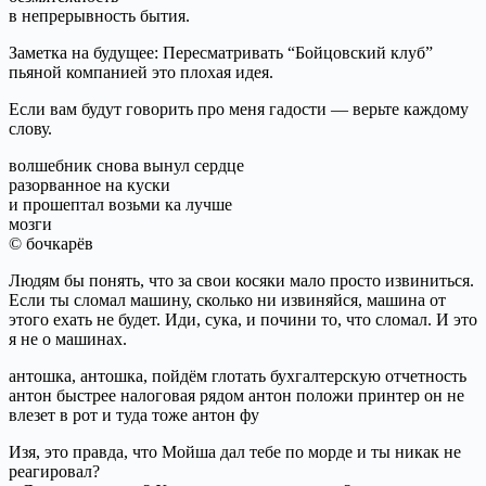
в непрерывность бытия.
Заметка на будущее: Пересматривать “Бойцовский клуб”
пьяной компанией это плохая идея.
Если вам будут говорить про меня гадости — верьте каждому
слову.
волшебник снова вынул сердце
разорванное на куски
и прошептал возьми ка лучше
мозги
© бочкарёв
Людям бы понять, что за свои косяки мало просто извиниться.
Если ты сломал машину, сколько ни извиняйся, машина от
этого ехать не будет. Иди, сука, и почини то, что сломал. И это
я не о машинах.
антошка, антошка, пойдём глотать бухгалтерскую отчетность
антон быстрее налоговая рядом антон положи принтер он не
влезет в рот и туда тоже антон фу
Изя, это правда, что Мойша дал тебе по морде и ты никак не
реагировал?