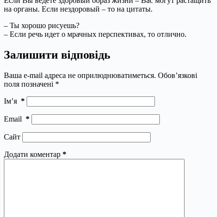
Если Вы ведёте здоровый образ жизни – Вас могут растащить
на органы. Если нездоровый – то на цитаты.
– Ты хорошо рисуешь?
– Если речь идет о мрачных перспективах, то отлично.
Залишити відповідь
Ваша e-mail адреса не оприлюднюватиметься.
Обов’язкові
поля позначені
*
Ім’я
*
Email
*
Сайт
Додати коментар
*